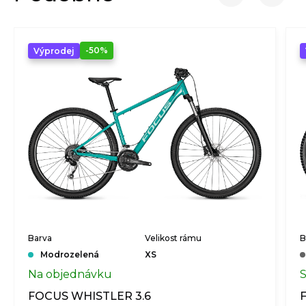
-50%
Výprodej
Barva
Velikost rámu
B
Modrozelená
XS
Na objednávku
FOCUS WHISTLER 3.6