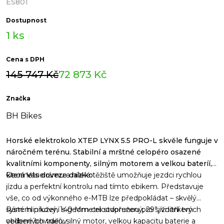
ES801
Dostupnost
1 ks
Cena s DPH
Původní
Aktuální
145 747
Kč
72 873
Kč
cena
cena
Značka
byla:
je:
BH Bikes
145
72
747 Kč.
873 Kč.
Horské elektrokolo XTEP LYNX 5.5 PRO-L skvěle funguje v
náročném terénu. Stabilní a mrštné celopéro osazené
kvalitními komponenty, silným motorem a velkou bateríí,
která Vás doveze daleko
Geometrie rámu a nízké těžiště umožňuje jezdci rychlou
.
jízdu a perfektní kontrolu nad tímto ebikem. Představuje
vše, co od výkonného e-MTB lze předpokládat – skvělý
systém pružení s geometrii stvořenou pro sjíždění tvých
Rám: hliníkový, 140 Mm celoodpružený, 29”, vnitřkem
oblíbených trailů, silný motor, velkou kapacitu baterie a
vedené bowdeny