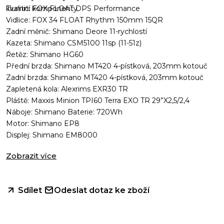
kvalitní komponenty.
Tlumič: FOX FLOAT DPS Performance
Vidlice: FOX 34 FLOAT Rhythm 150mm 15QR
Zadní měnič: Shimano Deore 11-rychlostí
Kazeta: Shimano CSM5100 11sp (11-51z)
Řetěz: Shimano HG60
Přední brzda: Shimano MT420 4-pístková, 203mm kotouč
Zadní brzda: Shimano MT420 4-pístková, 203mm kotouč
Zapletená kola: Alexrims EXR30 TR
Pláště: Maxxis Minion TPI60 Terra EXO TR 29”X2,5/2,4
Náboje: Shimano Baterie: 720Wh
Motor: Shimano EP8
Displej: Shimano EM8000
Zobrazit více
BH
XTEP
Odeslat dotaz ke zboží
Sdílet
LYNX
5.5
PRO-