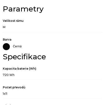
L
množství
Parametry
Velikost rámu
M
Barva
Černá
Specifikace
Kapacita baterie (Wh)
720 Wh
Počet převodů
1x11