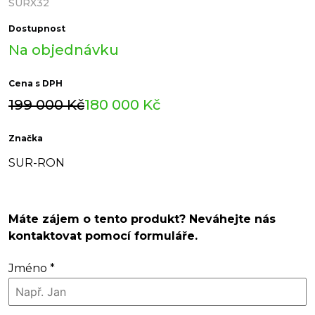
SURX32
Dostupnost
Na objednávku
Cena s DPH
Původní
Aktuální
199 000
Kč
180 000
Kč
cena
cena
Značka
byla:
je:
SUR-RON
199
180
000 Kč.
000 Kč.
Máte zájem o tento produkt? Neváhejte nás
kontaktovat pomocí formuláře.
Jméno
*