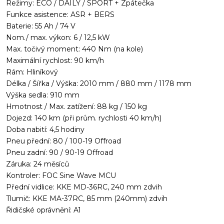
Režimy: ECO / DAILY / SPORT + Zpátečka
Funkce asistence: ASR + BERS
Baterie: 55 Ah / 74 V
Nom./ max. výkon: 6 / 12,5 kW
Max. točivý moment: 440 Nm (na kole)
Maximální rychlost: 90 km/h
Rám: Hliníkový
Délka / Šířka / Výška: 2010 mm / 880 mm / 1178 mm
Výška sedla: 910 mm
Hmotnost / Max. zatížení: 88 kg / 150 kg
Dojezd: 140 km (při prům. rychlosti 40 km/h)
Doba nabití: 4,5 hodiny
Pneu přední: 80 / 100-19 Offroad
Pneu zadní: 90 / 90-19 Offroad
Záruka: 24 měsíců
Kontroler: FOC Sine Wave MCU
Přední vidlice: KKE MD-36RC, 240 mm zdvih
Tlumič: KKE MA-37RC, 85 mm (240mm) zdvih
Řidičské oprávnění: A1