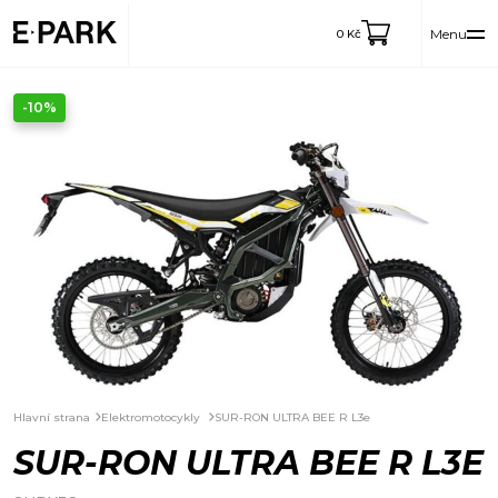
Menu
0
Kč
-10%
Hlavní strana
Elektromotocykly
SUR-RON ULTRA BEE R L3e
SUR-RON ULTRA BEE R L3E